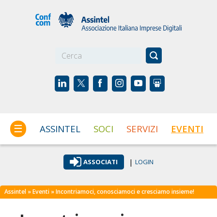
☰
ASSINTEL
SOCI
SERVIZI
EVENTI
|
ASSOCIATI
LOGIN
Assintel
»
Eventi
» Incontriamoci, conosciamoci e cresciamo insieme!