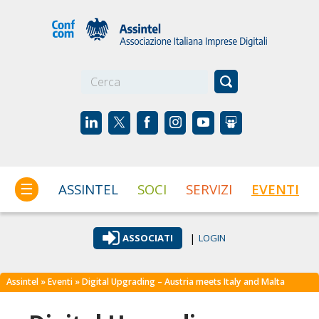
☰
ASSINTEL
SOCI
SERVIZI
EVENTI
|
ASSOCIATI
LOGIN
Assintel
»
Eventi
» Digital Upgrading – Austria meets Italy and Malta