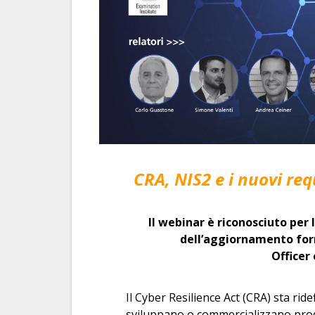
CRA, NIS2 e i nuovi req
Il webinar è riconosciuto per 
dell’aggiornamento for
Officer
Il Cyber Resilience Act (CRA) sta rid
sviluppano o commercializzano prod