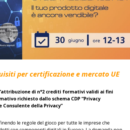
uisiti per certificazione e mercato UE
l’attribuzione di
n°2 crediti formativi validi ai fini
mativo richiesto dallo schema CDP
“Privacy
 e Consulente della Privacy”
efinendo le regole del gioco per tutte le imprese che
otti con componenti digitali in Europa. La domanda non