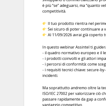
è più “se” adeguarsi, ma “quanto v
competitività.
Il tuo prodotto rientra nel perim
Sei sicuro di poter continuare a
Al 11/09/2026 avrai già coperto tutt
In questo webinar Assintel ti guide
- il quadro normativo europeo e il 
- i prodotti coinvolti e gli attori im
- i percorsi di conformità: come sceg
- i requisiti tecnici chiave: secure-
incidenti.
Ma soprattutto andremo oltre la te
ISO/IEC 27002 per valorizzare ciò c
passare rapidamente da gap a conf
vantaggio competitivo