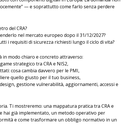
elocemente” — e soprattutto come farlo senza perdere
etro del CRA?
 venderlo nel mercato europeo dopo il 31/12/2027?
i i requisiti di sicurezza richiesti lungo il ciclo di vita?
rà in modo chiaro e concreto attraverso:
legame strategico tra CRA e NIS2,
pattati: cosa cambia davvero per le PMI,
liere quello giusto per il tuo business,
by-design, gestione vulnerabilità, aggiornamenti, accessi e
oria. Ti mostreremo: una mappatura pratica tra CRA e
he hai già implementato, un metodo operativo per
ormità e come trasformare un obbligo normativo in un