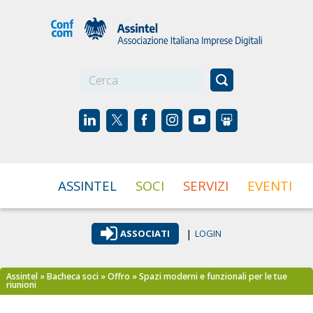
☰
ASSINTEL
SOCI
SERVIZI
EVENTI
|
ASSOCIATI
LOGIN
Assintel
»
Bacheca soci
»
Offro
» Spazi moderni e funzionali per le tue
riunioni