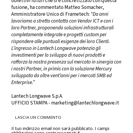
obiettivi futuri che si è concretizzato con questa
fusione, ha commentato Matteo Somacher,
Amministratore Unico di Frametech:
“Da anni
lavoriamo a stretto contatto con Vendor ICT e con i
loro Partner, proponendo soluzioni infrastrutturali
completamente integrate e progetti custom per
rispondere alle puntuali esigenze dei loro Clienti.
L’ingresso in Lantech Longwave potenzia gli
investimenti per lo sviluppo di nuovi prodotti e
rafforza la nostra presenza sul mercato in sinergia con
i nostri Partner, in primis con la soluzione Mercury
sviluppata da oltre vent’anni per i mercati SMB ed
Enterprise.”
Lantech Longwave S.p.A.
UFFICIO STAMPA - marketing@lantechlongwave.it
LASCIA UN COMMENTO
Il tuo indirizzo email non sarà pubblicato.
I campi
obbligatori sono contrassegnati
*