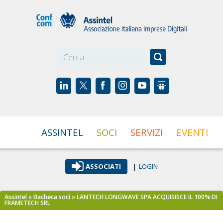
☰
ASSINTEL
SOCI
SERVIZI
EVENTI
|
ASSOCIATI
LOGIN
Assintel
»
Bacheca soci
» LANTECH LONGWAVE SPA ACQUISISCE IL 100% DI
FRAMETECH SRL