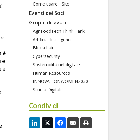
Come usare il Sito
iù
Eventi dei Soci
Gruppi di lavoro
AgriFoodTech Think Tank
per
Artificial Intelligence
Blockchain
a è
Cybersecurity
i e
Sostenibilità nel digitale
e e
Human Resources
INNOVATIONWOMEN2030
Scuola Digitale
e
Condividi
e