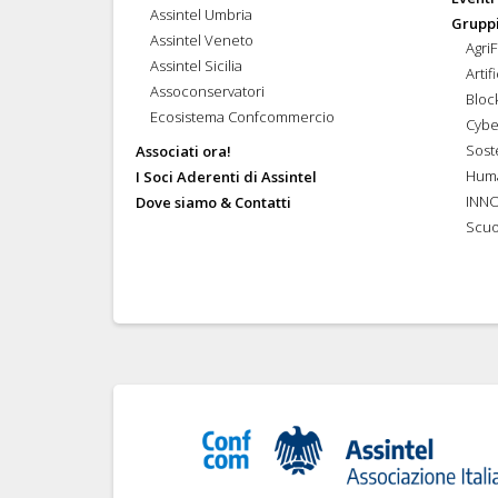
Assintel Umbria
Gruppi
Assintel Veneto
Agri
Assintel Sicilia
Artif
Assoconservatori
Bloc
Ecosistema Confcommercio
Cybe
Soste
Associati ora!
Hum
I Soci Aderenti di Assintel
INN
Dove siamo & Contatti
Scuo