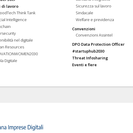
Sicurezza sul lavoro
 di lavoro
FoodTech Think Tank
Sindacale
icial Intelligence
Welfare e previdenza
kchain
Convenzioni
rsecurity
Convenzioni Assintel
nibilità nel digitale
DPO Data Protection Officer
an Resources
#startuphub2030
OVATIONWOMEN2030
Threat Infosharing
la Digitale
Eventi e fiere