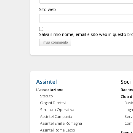
Sito web
Salva il mio nome, email e sito web in questo b
Assintel
Soci
L’associazione
Bache
Statuto
Club d
Organi Direttivi
Busi
Struttura Operativa
Logh
Assintel Campania
Servi
Assintel Emilia Romagna
Come
Assintel Roma Lazio
Eventi