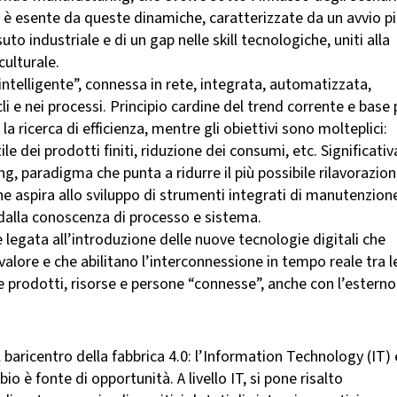
on è esente da queste dinamiche, caratterizzate da un avvio p
o industriale e di un gap nelle skill tecnologiche, uniti alla
ulturale.
“intelligente”, connessa in rete, integrata, automatizzata,
cicli e nei processi. Principio cardine del trend corrente e base 
la ricerca di efficienza, mentre gli obiettivi sono molteplici:
le dei prodotti finiti, riduzione dei consumi, etc. Significativ
g, paradigma che punta a ridurre il più possibile rilavorazion
 che aspira allo sviluppo di strumenti integrati di manutenzion
dalla conoscenza di processo e sistema.
 legata all’introduzione delle nuove tecnologie digitali che
valore e che abilitano l’interconnessione in tempo reale tra l
e prodotti, risorse e persone “connesse”, anche con l’esterno
 baricentro della fabbrica 4.0: l’Information Technology (IT) 
io è fonte di opportunità. A livello IT, si pone risalto