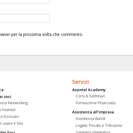
rowser per la prossima volta che commento.
Servizi
ca
Assintel Academy
Corsi & Seminari
ei soci
ness Networking
Formazione Finanziata
i Assintel
Assistenza all’impresa
zi Esclusivi
Assistenza Bandi
 usare il Sito
Legale, Fiscale e Tributaria
Sanitaria integrativa
 dei Soci