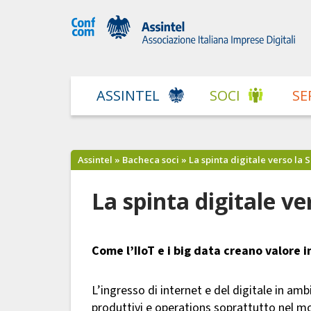
ASSINTEL
SOCI
SE
Assintel
»
Bacheca soci
» La spinta digitale verso la 
La spinta digitale v
Come l’IIoT e i big data creano valore 
L’ingresso di internet e del digitale in a
produttivi e operations soprattutto nel mo