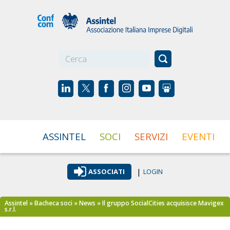
☰
ASSINTEL
SOCI
SERVIZI
EVENTI
|
ASSOCIATI
LOGIN
Assintel
»
Bacheca soci
»
News
» Il gruppo SocialCities acquisisce Mavigex
s.r.l.