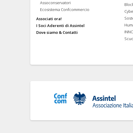
Assoconservatori
Bloc
Ecosistema Confcommercio
Cybe
Soste
Associati ora!
Hum
I Soci Aderenti di Assintel
INN
Dove siamo & Contatti
Scuo