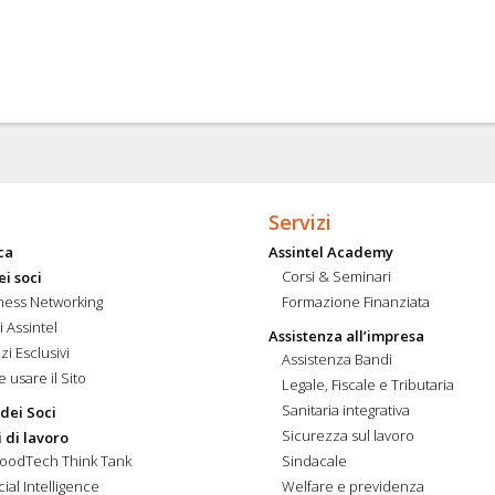
Servizi
ca
Assintel Academy
Corsi & Seminari
ei soci
ness Networking
Formazione Finanziata
i Assintel
Assistenza all’impresa
zi Esclusivi
Assistenza Bandi
 usare il Sito
Legale, Fiscale e Tributaria
Sanitaria integrativa
 dei Soci
Sicurezza sul lavoro
 di lavoro
FoodTech Think Tank
Sindacale
icial Intelligence
Welfare e previdenza