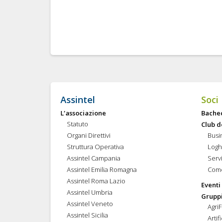
Assintel
Soci
L’associazione
Bache
Statuto
Club d
Organi Direttivi
Busi
Struttura Operativa
Logh
Assintel Campania
Servi
Assintel Emilia Romagna
Come
Assintel Roma Lazio
Eventi
Assintel Umbria
Gruppi
Assintel Veneto
Agri
Assintel Sicilia
Artif