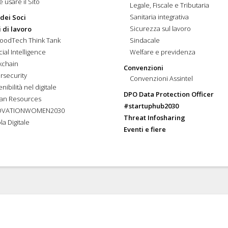
 usare il Sito
Legale, Fiscale e Tributaria
Sanitaria integrativa
 dei Soci
Sicurezza sul lavoro
 di lavoro
FoodTech Think Tank
Sindacale
icial Intelligence
Welfare e previdenza
kchain
Convenzioni
rsecurity
Convenzioni Assintel
nibilità nel digitale
DPO Data Protection Officer
an Resources
#startuphub2030
OVATIONWOMEN2030
Threat Infosharing
la Digitale
Eventi e fiere