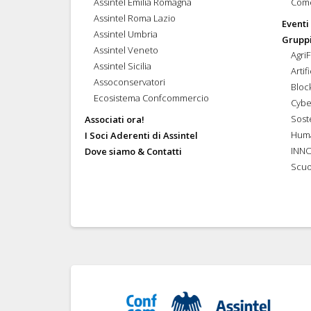
Assintel Emilia Romagna
Come
Assintel Roma Lazio
Eventi
Assintel Umbria
Gruppi
Assintel Veneto
Agri
Assintel Sicilia
Artif
Assoconservatori
Bloc
Ecosistema Confcommercio
Cybe
Soste
Associati ora!
Hum
I Soci Aderenti di Assintel
INN
Dove siamo & Contatti
Scuo