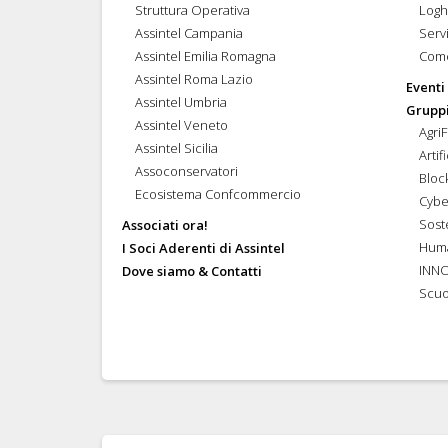
Struttura Operativa
Logh
Assintel Campania
Servi
Assintel Emilia Romagna
Come
Assintel Roma Lazio
Eventi
Assintel Umbria
Gruppi
Assintel Veneto
Agri
Assintel Sicilia
Artif
Assoconservatori
Bloc
Ecosistema Confcommercio
Cybe
Soste
Associati ora!
Hum
I Soci Aderenti di Assintel
INN
Dove siamo & Contatti
Scuo