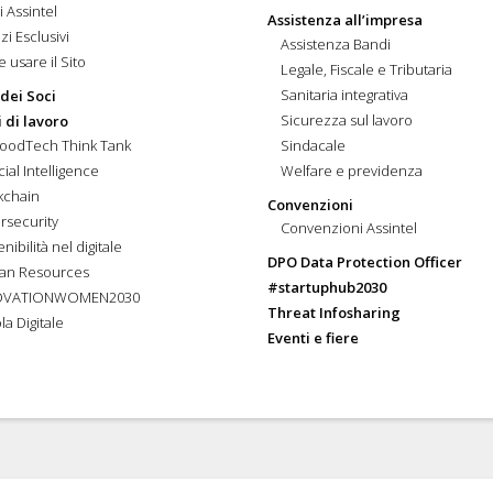
i Assintel
Assistenza all’impresa
zi Esclusivi
Assistenza Bandi
 usare il Sito
Legale, Fiscale e Tributaria
Sanitaria integrativa
 dei Soci
Sicurezza sul lavoro
 di lavoro
FoodTech Think Tank
Sindacale
icial Intelligence
Welfare e previdenza
kchain
Convenzioni
rsecurity
Convenzioni Assintel
nibilità nel digitale
DPO Data Protection Officer
an Resources
#startuphub2030
OVATIONWOMEN2030
Threat Infosharing
la Digitale
Eventi e fiere