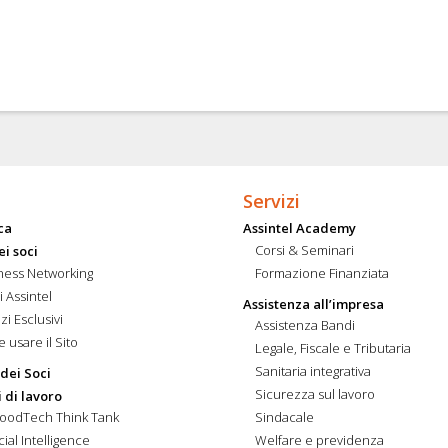
Servizi
ca
Assintel Academy
Corsi & Seminari
ei soci
ness Networking
Formazione Finanziata
i Assintel
Assistenza all’impresa
zi Esclusivi
Assistenza Bandi
 usare il Sito
Legale, Fiscale e Tributaria
Sanitaria integrativa
 dei Soci
Sicurezza sul lavoro
 di lavoro
FoodTech Think Tank
Sindacale
icial Intelligence
Welfare e previdenza