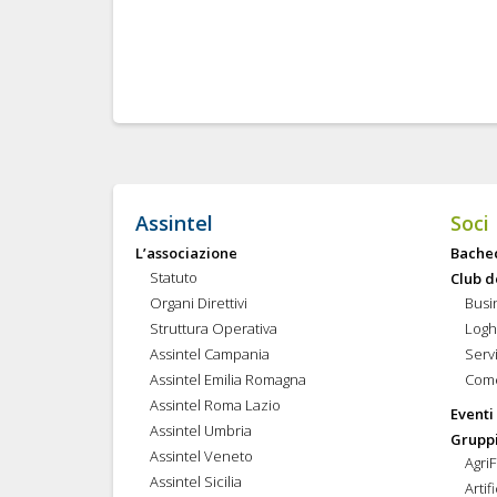
Assintel
Soci
L’associazione
Bache
Statuto
Club d
Organi Direttivi
Busi
Struttura Operativa
Logh
Assintel Campania
Servi
Assintel Emilia Romagna
Come
Assintel Roma Lazio
Eventi
Assintel Umbria
Gruppi
Assintel Veneto
Agri
Assintel Sicilia
Artif