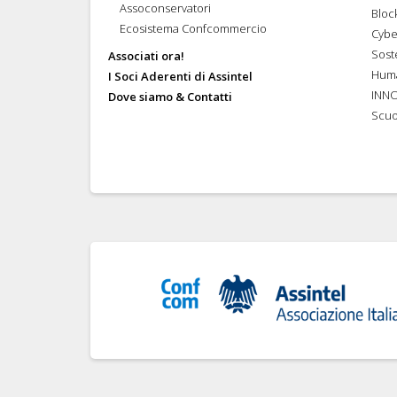
Assoconservatori
Bloc
Ecosistema Confcommercio
Cybe
Soste
Associati ora!
Hum
I Soci Aderenti di Assintel
INN
Dove siamo & Contatti
Scuo