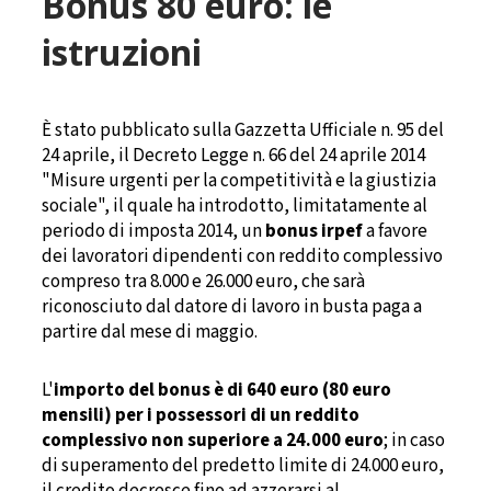
Bonus 80 euro: le
istruzioni
È stato pubblicato sulla Gazzetta Ufficiale n. 95 del
24 aprile, il Decreto Legge n. 66 del 24 aprile 2014
"Misure urgenti per la competitività e la giustizia
sociale", il quale ha introdotto, limitatamente al
periodo di imposta 2014, un
bonus irpef
a favore
dei lavoratori dipendenti con reddito complessivo
compreso tra 8.000 e 26.000 euro, che sarà
riconosciuto dal datore di lavoro in busta paga a
partire dal mese di maggio.
L'
importo del bonus è di 640 euro (80 euro
mensili) per i possessori di un reddito
complessivo non superiore a 24.000 euro
; in caso
di superamento del predetto limite di 24.000 euro,
il credito decresce fino ad azzerarsi al