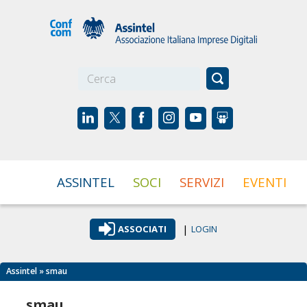
☰
ASSINTEL
SOCI
SERVIZI
EVENTI
|
ASSOCIATI
LOGIN
Assintel
» smau
smau