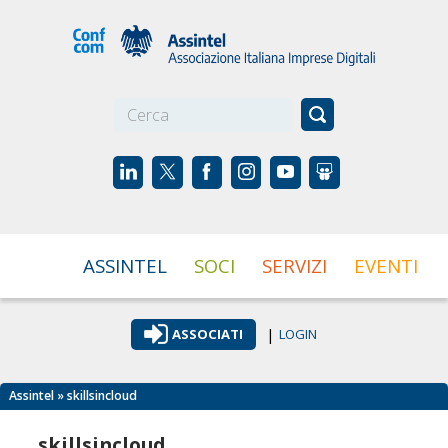
☰
ASSINTEL
SOCI
SERVIZI
EVENTI
|
ASSOCIATI
LOGIN
Assintel
» skillsincloud
skillsincloud