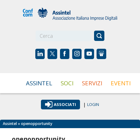
☰
ASSINTEL
SOCI
SERVIZI
EVENTI
|
ASSOCIATI
LOGIN
Assintel
» openopportunity
openopportunity