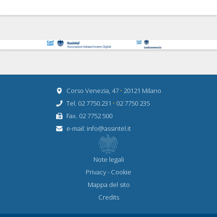
Corso Venezia, 47
•
20121 Milano
Tel. 02 7750.231
•
02 7750 235
Fax. 02 7752 500
e-mail:
info@assintel.it
Note legali
Privacy
-
Cookie
Mappa del sito
Credits