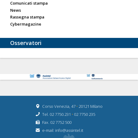
Comunicati stampa
News
Rassegna stampa
Cybermagazine
Osservatori
Corso Venezia, 47
•
20121 Milano
Tel. 02 7750.231
•
02 7750 235
Fax. 02 7752 500
e-mail:
info@assintel.it