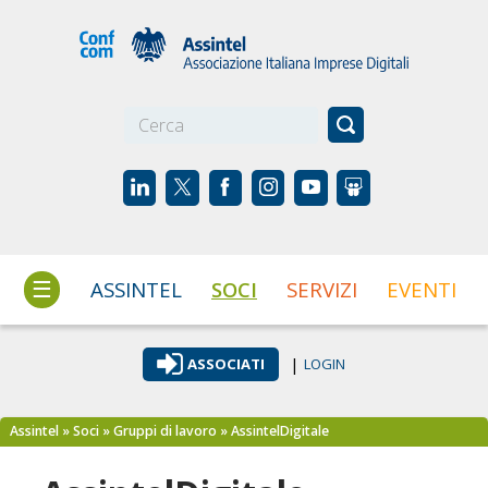
☰
ASSINTEL
SOCI
SERVIZI
EVENTI
|
ASSOCIATI
LOGIN
Assintel
»
Soci
»
Gruppi di lavoro
» AssintelDigitale