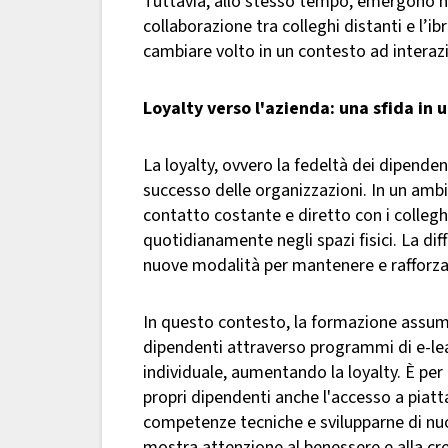
Tuttavia, allo stesso tempo, emergono nuo
collaborazione tra colleghi distanti e l
cambiare volto in un contesto ad interazi
Loyalty verso l'azienda: una sfida in 
La loyalty, ovvero la fedeltà dei dipenden
successo delle organizzazioni. In un ambi
contatto costante e diretto con i colleghi
quotidianamente negli spazi fisici. La di
nuove modalità per mantenere e rafforza
In questo contesto, la formazione assume 
dipendenti attraverso programmi di e-lear
individuale, aumentando la loyalty. È per
propri dipendenti anche l'accesso a piatt
competenze tecniche e svilupparne di nuov
mostra attenzione al benessere e alla cre