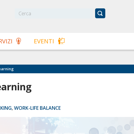
RVIZI
EVENTI
earning
earning
KING
,
WORK-LIFE BALANCE