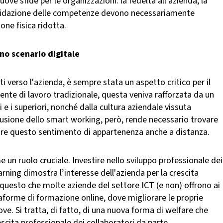
ve sfide per le organizzazioni: la fedeltà all'azienda, la
’ibridazione delle competenze devono necessariamente
one fisica ridotta.
uno scenario digitale
ti verso l'azienda, è sempre stata un aspetto critico per il
ente di lavoro tradizionale, questa veniva rafforzata da un
 e i superiori, nonché dalla cultura aziendale vissuta
ffusione dello smart working, però, rende necessario trovare
re questo sentimento di appartenenza anche a distanza.
un ruolo cruciale. Investire nello sviluppo professionale dei
ning dimostra l’interesse dell'azienda per la crescita
 questo che molte aziende del settore ICT (e non) offrono ai
aforme di formazione online, dove migliorare le proprie
e. Si tratta, di fatto, di una nuova forma di welfare che
scita professionale dei collaboratori da parte