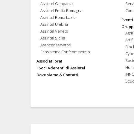
Assintel Campania
Servi
Assintel Emilia Romagna
Come
Assintel Roma Lazio
Eventi
Assintel Umbria
Gruppi
Assintel Veneto
Agri
Assintel Sicilia
Artif
Assoconservatori
Bloc
Ecosistema Confcommercio
Cybe
Soste
Associati ora!
Hum
I Soci Aderenti di Assintel
INN
Dove siamo & Contatti
Scuo