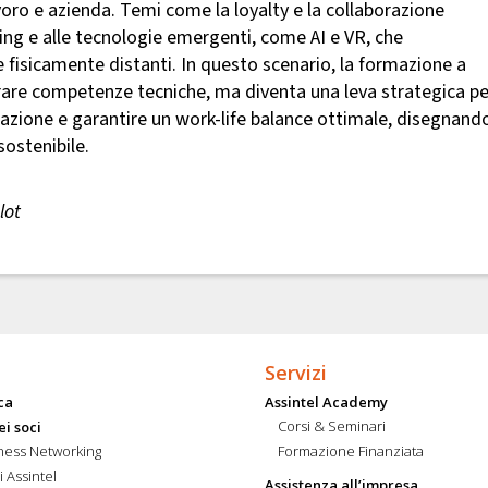
avoro e azienda. Temi come la loyalty e la collaborazione
ng e alle tecnologie emergenti, come AI e VR, che
fisicamente distanti. In questo scenario, la formazione a
rare competenze tecniche, ma diventa una leva strategica pe
razione e garantire un work-life balance ottimale, disegnand
sostenibile.
lot
Servizi
ca
Assintel Academy
Corsi & Seminari
ei soci
ness Networking
Formazione Finanziata
i Assintel
Assistenza all’impresa