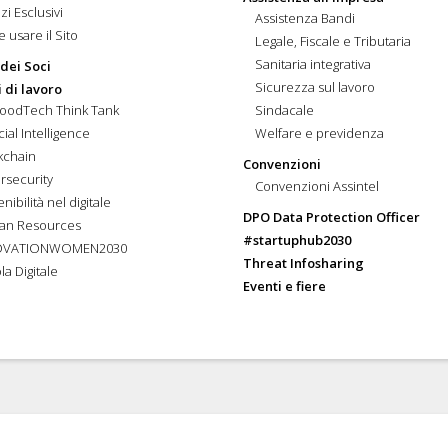
zi Esclusivi
Assistenza Bandi
 usare il Sito
Legale, Fiscale e Tributaria
Sanitaria integrativa
 dei Soci
Sicurezza sul lavoro
 di lavoro
FoodTech Think Tank
Sindacale
icial Intelligence
Welfare e previdenza
kchain
Convenzioni
rsecurity
Convenzioni Assintel
nibilità nel digitale
DPO Data Protection Officer
an Resources
#startuphub2030
OVATIONWOMEN2030
Threat Infosharing
la Digitale
Eventi e fiere