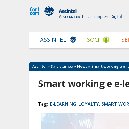
ASSINTEL
SOCI
SE
Assintel
»
Sala stampa
»
News
» Smart working e e-l
Smart working e e-l
Tag:
E-LEARNING
,
LOYALTY
,
SMART WOR