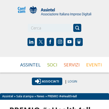
☰
ASSINTEL
SOCI
SERVIZI
EVENTI
|
ASSOCIATI
LOGIN
Assintel
»
Sala stampa
»
News
» PREMIO #eHealth4all