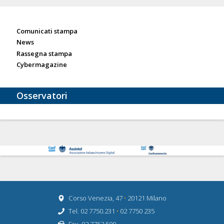
Sala stampa
Comunicati stampa
News
Rassegna stampa
Cybermagazine
Osservatori
Corso Venezia, 47
•
20121 Milano
Tel. 02 7750.231
•
02 7750 235