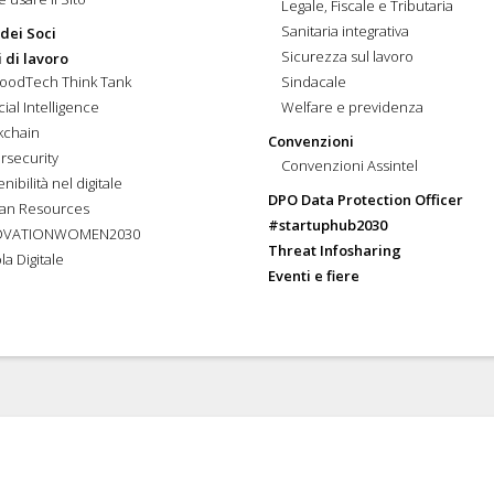
Legale, Fiscale e Tributaria
Sanitaria integrativa
 dei Soci
Sicurezza sul lavoro
 di lavoro
FoodTech Think Tank
Sindacale
icial Intelligence
Welfare e previdenza
kchain
Convenzioni
rsecurity
Convenzioni Assintel
nibilità nel digitale
DPO Data Protection Officer
an Resources
#startuphub2030
OVATIONWOMEN2030
Threat Infosharing
la Digitale
Eventi e fiere