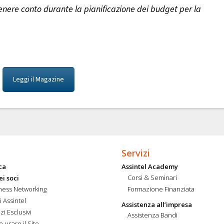
enere conto durante la pianificazione dei budget per la
Leggi il Magazine
Servizi
ca
Assintel Academy
Corsi & Seminari
ei soci
ness Networking
Formazione Finanziata
i Assintel
Assistenza all’impresa
zi Esclusivi
Assistenza Bandi
 usare il Sito