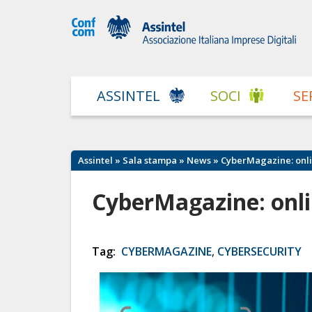
ASSINTEL
SOCI
SE
Assintel
»
Sala stampa
»
News
» CyberMagazine: onli
CyberMagazine: onli
Tag:
CYBERMAGAZINE
,
CYBERSECURITY