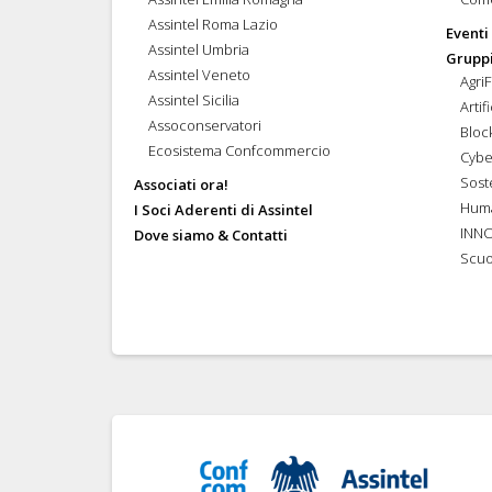
Assintel Roma Lazio
Eventi
Assintel Umbria
Gruppi
Assintel Veneto
Agri
Assintel Sicilia
Artif
Assoconservatori
Bloc
Ecosistema Confcommercio
Cybe
Soste
Associati ora!
Hum
I Soci Aderenti di Assintel
INN
Dove siamo & Contatti
Scuo