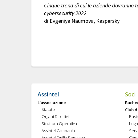
Cinque trend di cui le aziende dovranno t
cybersecurity 2022
di Evgeniya Naumova, Kaspersky
Assintel
Soci
L’associazione
Bache
Statuto
Club d
Organi Direttivi
Busi
Struttura Operativa
Logh
Assintel Campania
Servi
Assintel Emilia Romagna
Come