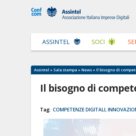
ASSINTEL
SOCI
SE
Assintel
»
Sala stampa
»
News
» Il bisogno di compete
Il bisogno di compete
Tag:
COMPETENZE DIGITALI
,
INNOVAZIO