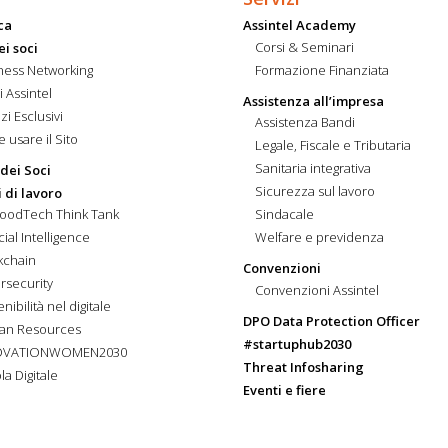
ca
Assintel Academy
Corsi & Seminari
ei soci
ness Networking
Formazione Finanziata
i Assintel
Assistenza all’impresa
zi Esclusivi
Assistenza Bandi
 usare il Sito
Legale, Fiscale e Tributaria
Sanitaria integrativa
 dei Soci
Sicurezza sul lavoro
 di lavoro
FoodTech Think Tank
Sindacale
icial Intelligence
Welfare e previdenza
kchain
Convenzioni
rsecurity
Convenzioni Assintel
nibilità nel digitale
DPO Data Protection Officer
an Resources
#startuphub2030
OVATIONWOMEN2030
Threat Infosharing
la Digitale
Eventi e fiere