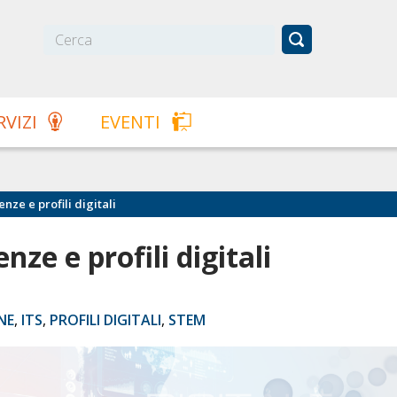
RVIZI
EVENTI
nze e profili digitali
nze e profili digitali
NE
,
ITS
,
PROFILI DIGITALI
,
STEM