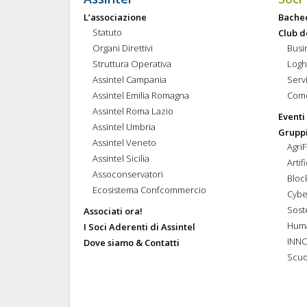
L’associazione
Bache
Statuto
Club d
Organi Direttivi
Busi
Struttura Operativa
Logh
Assintel Campania
Servi
Assintel Emilia Romagna
Come
Assintel Roma Lazio
Eventi
Assintel Umbria
Gruppi
Assintel Veneto
Agri
Assintel Sicilia
Artif
Assoconservatori
Bloc
Ecosistema Confcommercio
Cybe
Soste
Associati ora!
Hum
I Soci Aderenti di Assintel
INN
Dove siamo & Contatti
Scuo