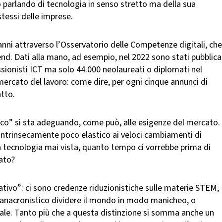
o parlando di tecnologia in senso stretto ma della sua
stessi delle imprese.
nni attraverso l’Osservatorio delle Competenze digitali, che
nd. Dati alla mano, ad esempio, nel 2022 sono stati pubblica
ssionisti ICT ma solo 44.000 neolaureati o diplomati nel
mercato del lavoro: come dire, per ogni cinque annunci di
atto.
ico” si sta adeguando, come può, alle esigenze del mercato.
 intrinsecamente poco elastico ai veloci cambiamenti di
tecnologia mai vista, quanto tempo ci vorrebbe prima di
zato?
ativo”: ci sono credenze riduzionistiche sulle materie STEM,
è anacronistico dividere il mondo in modo manicheo, o
tale. Tanto più che a questa distinzione si somma anche un