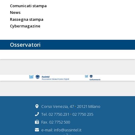
Comunicati stampa
News
Rassegna stampa
Cybermagazine
Osservatori
Corso Venezia, 47
•
20121 Milano
Tel. 02 7750.231
•
02 7750 235
Fax. 02 7752 500
e-mail:
info@assintel.it