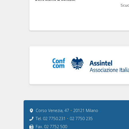
Scuo
Corso Venezia, 47
•
20121 Milano
Tel. 02 7750.231
•
02 7750 235
Fax. 02 7752 500