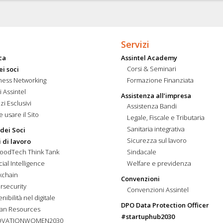
Servizi
ca
Assintel Academy
Corsi & Seminari
ei soci
ness Networking
Formazione Finanziata
i Assintel
Assistenza all’impresa
zi Esclusivi
Assistenza Bandi
 usare il Sito
Legale, Fiscale e Tributaria
Sanitaria integrativa
 dei Soci
Sicurezza sul lavoro
 di lavoro
FoodTech Think Tank
Sindacale
icial Intelligence
Welfare e previdenza
kchain
Convenzioni
rsecurity
Convenzioni Assintel
nibilità nel digitale
DPO Data Protection Officer
an Resources
#startuphub2030
OVATIONWOMEN2030