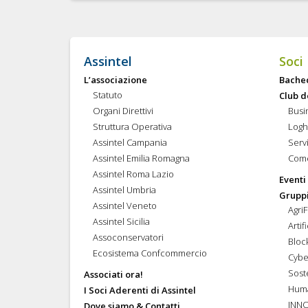
Assintel
Soci
L’associazione
Bache
Statuto
Club d
Organi Direttivi
Busi
Struttura Operativa
Logh
Assintel Campania
Servi
Assintel Emilia Romagna
Come
Assintel Roma Lazio
Eventi
Assintel Umbria
Gruppi
Assintel Veneto
Agri
Assintel Sicilia
Artif
Assoconservatori
Bloc
Ecosistema Confcommercio
Cybe
Soste
Associati ora!
Hum
I Soci Aderenti di Assintel
INN
Dove siamo & Contatti