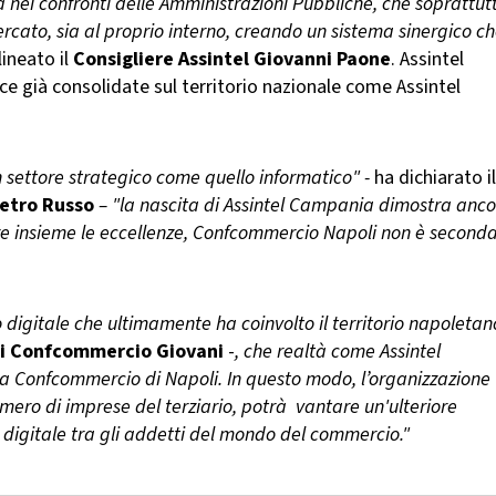
Sia nei confronti delle Amministrazioni Pubbliche, che soprattut
rcato, sia al proprio interno, creando un sistema sinergico c
lineato il
Consigliere Assintel Giovanni Paone
.
Assintel
ce già consolidate sul territorio nazionale come Assintel
 settore strategico come quello informatico" -
ha dichiarato il
etro Russo
– "la nascita di Assintel Campania dimostra anc
re insieme le eccellenze, Confcommercio Napoli non è second
o digitale che ultimamente ha coinvolto il territorio napoletan
di Confcommercio Giovani
-
, che realtà come Assintel
a Confcommercio di Napoli. In questo modo, l’organizzazione
ro di imprese del terziario, potrà vantare un'ulteriore
a digitale tra gli addetti del mondo del commercio."