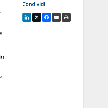
Condividi
n
he
ita
el