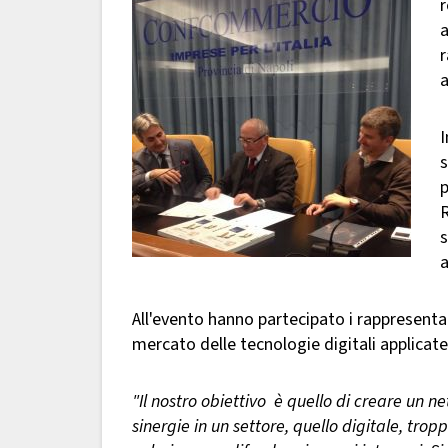
r
a
r
I
s
p
R
s
All'evento hanno partecipato i rappresentan
mercato delle tecnologie digitali applicat
"Il nostro obiettivo è quello di creare un 
sinergie in un settore, quello digitale, tr