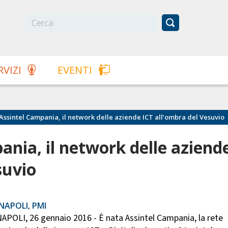
RVIZI
EVENTI
Assintel Campania, il network delle aziende ICT all’ombra del Vesuvio
nia, il network delle aziend
suvio
NAPOLI
,
PMI
APOLI, 26 gennaio 2016 - È nata Assintel Campania, la rete