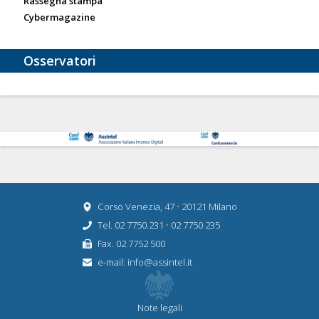
Rassegna stampa
Cybermagazine
Osservatori
Corso Venezia, 47
•
20121 Milano
Tel. 02 7750.231
•
02 7750 235
Fax. 02 7752 500
e-mail:
info@assintel.it
Note legali