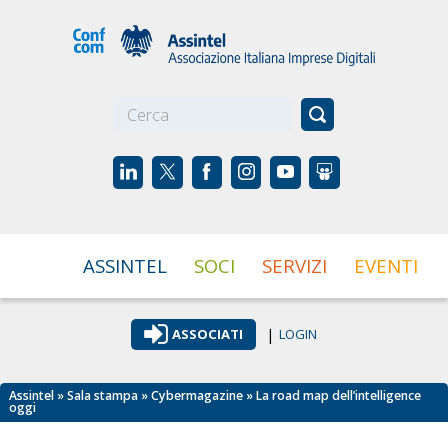
☰
ASSINTEL
SOCI
SERVIZI
EVENTI
|
ASSOCIATI
LOGIN
Assintel
»
Sala stampa
»
Cybermagazine
» La road map dell’intelligence
oggi