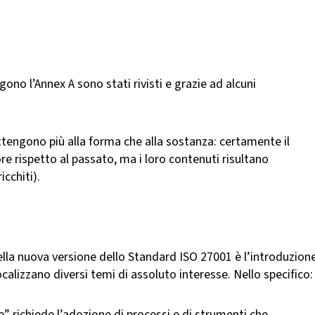
ono l’Annex A sono stati rivisti e grazie ad alcuni
tengono più alla forma che alla sostanza: certamente il
ore rispetto al passato, ma i loro contenuti risultano
icchiti).
lla nuova versione dello Standard ISO 27001 è l’introduzion
focalizzano diversi temi di assoluto interesse. Nello specifico:
ce” richiede l’adozione di processi e di strumenti che