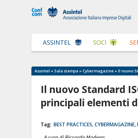
ASSINTEL
SOCI
SE
Assintel
»
Sala stampa
»
Cybermagazine
» Il nuovo S
Il nuovo Standard IS
principali elementi d
Tag:
BEST PRACTICES
,
CYBERMAGAZINE
,
A cura di Riccardo Modena