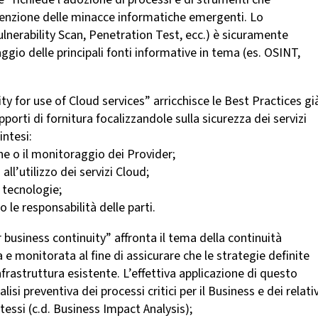
venzione delle minacce informatiche emergenti. Lo
ulnerability Scan, Penetration Test, ecc.) è sicuramente
gio delle principali fonti informative in tema (es. OSINT,
ity for use of Cloud services” arricchisce le Best Practices gi
porti di fornitura focalizzandole sulla sicurezza dei servizi
intesi:
one o il monitoraggio dei Provider;
 all’utilizzo dei servizi Cloud;
i tecnologie;
o le responsabilità delle parti.
or business continuity” affronta il tema della continuità
 e monitorata al fine di assicurare che le strategie definite
frastruttura esistente. L’effettiva applicazione di questo
isi preventiva dei processi critici per il Business e dei relativ
stessi (c.d. Business Impact Analysis);