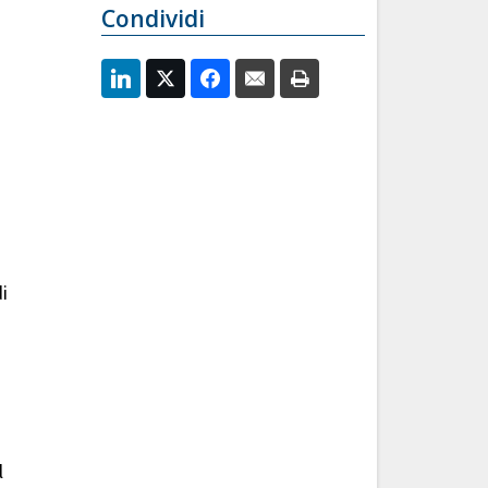
Condividi
i
l