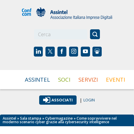
☰
ASSINTEL
SOCI
SERVIZI
EVENTI
|
ASSOCIATI
LOGIN
Assintel
»
Sala stampa
»
Cybermagazine
» Come sopravvivere nel
moderno scenario cyber grazie alla cybersecurity intelligence