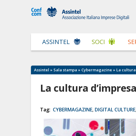
ASSINTEL
SOCI
SE
Assintel
»
Sala stampa
»
Cybermagazine
» La cultura
La cultura d’impresa
Tag:
CYBERMAGAZINE
,
DIGITAL CULTURE