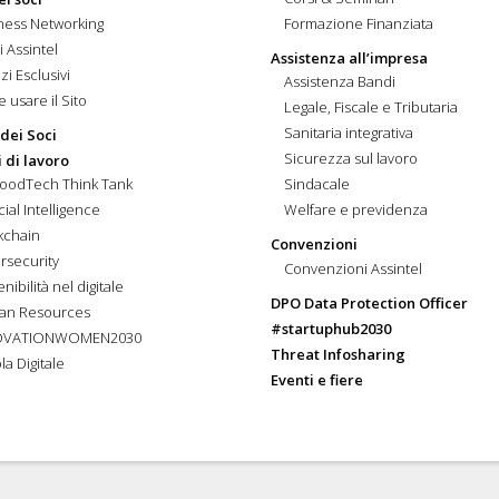
ness Networking
Formazione Finanziata
i Assintel
Assistenza all’impresa
zi Esclusivi
Assistenza Bandi
 usare il Sito
Legale, Fiscale e Tributaria
Sanitaria integrativa
 dei Soci
Sicurezza sul lavoro
 di lavoro
FoodTech Think Tank
Sindacale
icial Intelligence
Welfare e previdenza
kchain
Convenzioni
rsecurity
Convenzioni Assintel
nibilità nel digitale
DPO Data Protection Officer
an Resources
#startuphub2030
OVATIONWOMEN2030
Threat Infosharing
la Digitale
Eventi e fiere