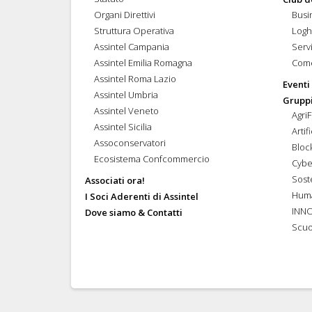
Organi Direttivi
Busi
Struttura Operativa
Logh
Assintel Campania
Servi
Assintel Emilia Romagna
Come
Assintel Roma Lazio
Eventi
Assintel Umbria
Gruppi
Assintel Veneto
Agri
Assintel Sicilia
Artif
Assoconservatori
Bloc
Ecosistema Confcommercio
Cybe
Soste
Associati ora!
Hum
I Soci Aderenti di Assintel
INN
Dove siamo & Contatti
Scuo