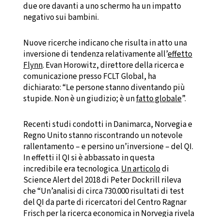
due ore davanti a uno schermo ha un impatto
negativo sui bambini.
Nuove ricerche indicano che risulta in atto una
inversione di tendenza relativamente all’
effetto
Flynn
. Evan Horowitz, direttore della ricerca e
comunicazione presso FCLT Global, ha
dichiarato: “Le persone stanno diventando più
stupide. Non è un giudizio; è un
fatto globale
”.
Recenti studi condotti in Danimarca, Norvegia e
Regno Unito stanno riscontrando un notevole
rallentamento – e persino un’inversione – del QI.
In effetti il QI si è abbassato in questa
incredibile era tecnologica.
Un articolo
di
Science Alert del 2018 di Peter Dockrill rileva
che “Un’analisi di circa 730.000 risultati di test
del QI da parte di ricercatori del Centro Ragnar
Frisch per la ricerca economica in Norvegia rivela