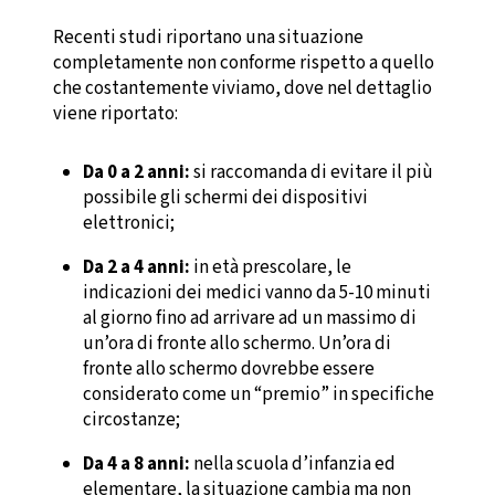
Recenti studi riportano una situazione
completamente non conforme rispetto a quello
che costantemente viviamo, dove nel dettaglio
viene riportato:
Da 0 a 2 anni:
si raccomanda di evitare il più
possibile gli schermi dei dispositivi
elettronici;
Da 2 a 4 anni:
in età prescolare, le
indicazioni dei medici vanno da 5-10 minuti
al giorno fino ad arrivare ad un massimo di
un’ora di fronte allo schermo. Un’ora di
fronte allo schermo dovrebbe essere
considerato come un “premio” in specifiche
circostanze;
Da 4 a 8 anni:
nella scuola d’infanzia ed
elementare, la situazione cambia ma non