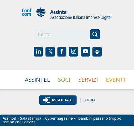
☰
ASSINTEL
SOCI
SERVIZI
EVENTI
|
ASSOCIATI
LOGIN
Assintel
»
Sala stampa
»
Cybermagazine
» I bambini passano troppo
tempo con i device