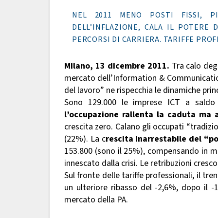
NEL 2011 MENO POSTI FISSI, P
DELL’INFLAZIONE, CALA IL POTERE 
PERCORSI DI CARRIERA. TARIFFE PROFE
Milano, 13 dicembre 2011.
Tra calo degli
mercato dell’Information & Communication 
del lavoro” ne rispecchia le dinamiche princ
Sono 129.000 le imprese ICT a saldo d
l’occupazione rallenta la caduta ma 
crescita zero. Calano gli occupati “tradizi
(22%). La c
rescita inarrestabile del “po
153.800 (sono il 25%), compensando in mo
innescato dalla crisi. Le retribuzioni cresc
Sul fronte delle tariffe professionali, il 
un ulteriore ribasso del -2,6%, dopo il -
mercato della PA.