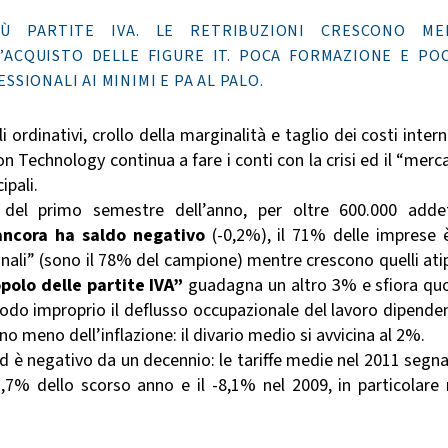
IÙ PARTITE IVA. LE RETRIBUZIONI CRESCONO ME
D’ACQUISTO DELLE FIGURE IT. POCA FORMAZIONE E PO
SSIONALI AI MINIMI E PA AL PALO.
 ordinativi, crollo della marginalità e taglio dei costi interni,
Technology continua a fare i conti con la crisi ed il “merc
ipali.
el primo semestre dell’anno, per oltre 600.000 addet
ancora ha saldo negativo
(-0,2%), il 71% delle imprese 
onali” (sono il 78% del campione) mentre crescono quelli atip
polo delle partite IVA”
guadagna un altro 3% e sfiora qu
do improprio il deflusso occupazionale del lavoro dipende
ono meno dell’inflazione: il divario medio si avvicina al 2%.
trend è negativo da un decennio: le tariffe medie nel 2011 segn
1,7% dello scorso anno e il -8,1% nel 2009, in particolare 