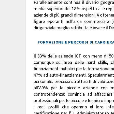
Parallelamente continua il divario geogra
media superiori del 18% rispetto alle regi
aziende di più grandi dimensioni. A ottener
figure operanti nell’area commerciale (
dirigenziale meglio retribuita è invece il D
FORMAZIONE E PERCORSI DI CARRIER
Il 33% delle aziende ICT con meno di 50 a
comunque sull’area delle hard skills, 
finanziamenti pubblici per la formazione ne
47% ad auto-finanziamenti. Specularmente 
personale: processi strutturati di valutaz
all’89% per le piccole aziende con 
controtendenza: comincia ad affacciarsi 
professionali per le piccole e le micro imp
i reali profili che operano al loro i
certificazione per l’IT Administrator (o 