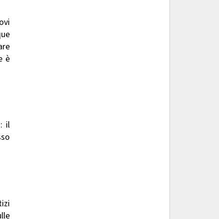
ovi
que
are
e è
 il
sso
izi
lle