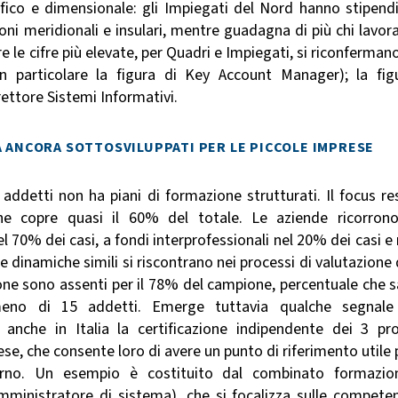
fico e dimensionale: gli Impiegati del Nord hanno stipendi
oni meridionali e insulari, mentre guadagna di più chi lavora
e le cifre più elevate, per Quadri e Impiegati, si riconfermano
in particolare la figura di Key Account Manager); la fig
irettore Sistemi Informativi.
A ANCORA SOTTOSVILUPPATI PER LE PICCOLE IMPRESE
ddetti non ha piani di formazione strutturati. Il focus re
che copre quasi il 60% del totale. Le aziende ricorron
l 70% dei casi, a fondi interprofessionali nel 20% dei casi e 
dinamiche simili si riscontrano nei processi di valutazione 
ione sono assenti per il 78% del campione, percentuale che s
meno di 15 addetti. Emerge tuttavia qualche segnale
anche in Italia la certificazione indipendente dei 3 prof
rese, che consente loro di avere un punto di riferimento utile 
nterno. Un esempio è costituito dal combinato formazio
Amministratore di sistema), che si focalizza sulle compete