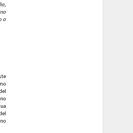
ia,
una
p a
ste
imo
del
nno
tua
del
ono