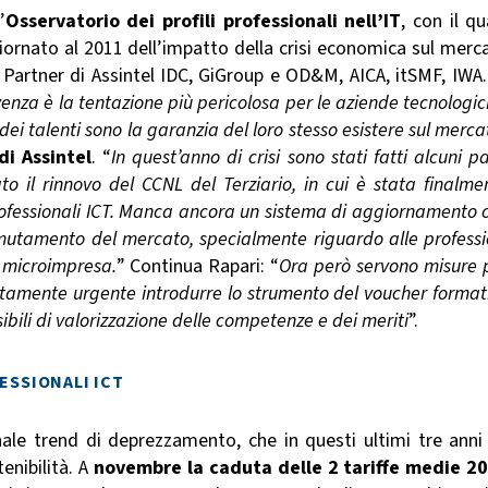
’
Osservatorio dei profili professionali nell’IT
, con il qu
rnato al 2011 dell’impatto della crisi economica sul merc
. Partner di Assintel IDC, GiGroup e OD&M, AICA, itSMF, IWA.
venza è la tentazione più pericolosa per le aziende tecnologic
ei talenti sono la garanzia del loro stesso esistere sul mercat
di Assintel
. “
In quest’anno di crisi sono stati fatti alcuni pa
ato il rinnovo del CCNL del Terziario, in cui è stata finalme
professionali ICT. Manca ancora un sistema di aggiornamento 
i mutamento del mercato, specialmente riguardo alle professi
a microimpresa.
” Continua Rapari: “
Ora però servono misure 
olutamente urgente introdurre lo strumento del voucher format
sibili di valorizzazione delle competenze e dei meriti
”.
ESSIONALI ICT
ale trend di deprezzamento, che in questi ultimi tre anni
tenibilità. A
novembre la caduta delle 2 tariffe medie 2