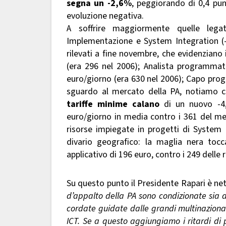
segna un -2,6%
, peggiorando di 0,4 pun
evoluzione negativa.
A soffrire maggiormente quelle legat
Implementazione e System Integration (-1
rilevati a fine novembre, che evidenziano
(era 296 nel 2006); Analista programmato
euro/giorno (era 630 nel 2006); Capo prog
sguardo al mercato della PA, notiamo ch
tariffe minime calano
di un nuovo -4,
euro/giorno in media contro i 361 del mer
risorse impiegate in progetti di System 
divario geografico: la maglia nera tocc
applicativo di 196 euro, contro i 249 delle r
Su questo punto il Presidente Rapari è net
d’appalto della PA sono condizionate sia d
cordate guidate dalle grandi multinazional
ICT. Se a questo aggiungiamo i ritardi di