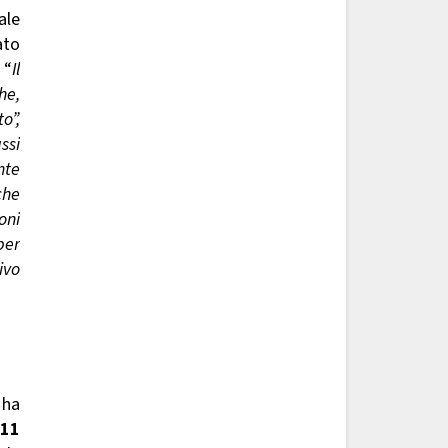
ale
ato
 “
Il
he,
o”,
ssi
nte
che
oni
per
ivo
 ha
011