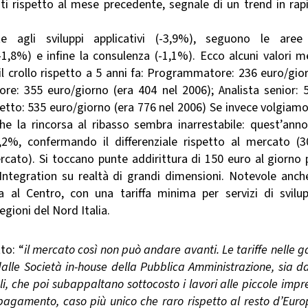
ti rispetto al mese precedente, segnale di un trend in rap
e agli sviluppi applicativi (-3,9%), seguono le aree
,8%) e infine la consulenza (-1,1%). Ecco alcuni valori m
 il crollo rispetto a 5 anni fa: Programmatore: 236 euro/gio
re: 355 euro/giorno (era 404 nel 2006); Analista senior: 
etto: 535 euro/giorno (era 776 nel 2006) Se invece volgiamo
e la rincorsa al ribasso sembra inarrestabile: quest’anno
2%, confermando il differenziale rispetto al mercato (3
cato). Si toccano punte addirittura di 150 euro al giorno 
Integration su realtà di grandi dimensioni. Notevole anche
a al Centro, con una tariffa minima per servizi di svilu
egioni del Nord Italia.
to: “
il mercato così non può andare avanti. Le tariffe nelle g
alle Società in-house della Pubblica Amministrazione, sia da
i, che poi subappaltano sottocosto i lavori alle piccole impr
 pagamento, caso più unico che raro rispetto al resto d’Euro