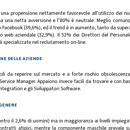
 una propensione nettamente favorevole all’utilizzo dei nu
% ha una netta avversione e l’80% è neutrale. Meglio comun
ta Facebook (39,6%), ed il trend è in aumento, tanto da super
ito web aziendale (32,9%). Il 52% dei Direttori del Personal
tà specializzate nel reclutamento on-line.
NE DELLE AZIENDE
icili da reperire sul mercato e a forte rischio obsolescenza:
l Service Manager. Appaiono invece facili da trovare e con ba
Integration e gli Sviluppatori Software.
 GENERE
ontro il 2,6% di uomini) ma in maggioranza ai livelli impiegat
ontratti atipici, mentre la componente maschile prevale su