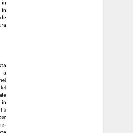
 in
 in
 le
ura
sta
o a
nel
del
ale
 in
ili
per
ne-
nze