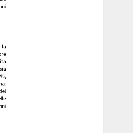
oni
 la
ore
ita
sia
5%,
ha:
del
lle
nni