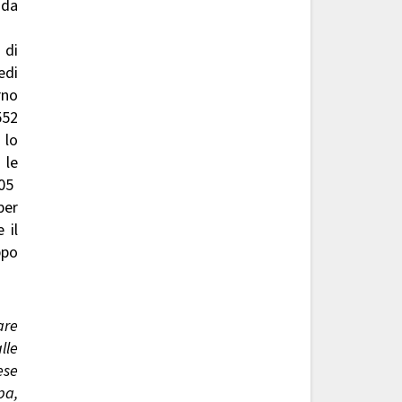
ida
 di
edi
rno
552
 lo
 le
05
per
 il
ppo
are
lle
ese
pa,