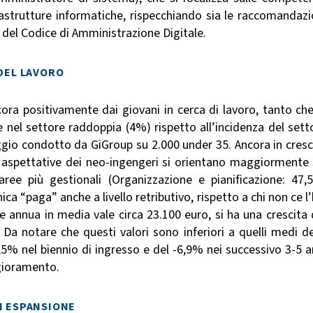
frastrutture informatiche, rispecchiando sia le raccomandazi
i del Codice di Amministrazione Digitale.
 DEL LAVORO
ra positivamente dai giovani in cerca di lavoro, tanto che
e nel settore raddoppia (4%) rispetto all’incidenza del sett
aggio condotto da GiGroup su 2.000 under 35. Ancora in cresc
e aspettative dei neo-ingengeri si orientano maggiormente 
aree più gestionali (Organizzazione e pianificazione: 47,
ca “paga” anche a livello retributivo, rispetto a chi non ce l’
ne annua in media vale circa 23.100 euro, si ha una crescita 
a notare che questi valori sono inferiori a quelli medi de
,5% nel biennio di ingresso e del -6,9% nei successivo 3-5 a
ggioramento.
N ESPANSIONE