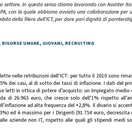
o settore. In questo senso stiamo lavorando con Assinter Ital
la PA, con la quale abbiamo avviato una collaborazione per 
bito della filera dell’ICT, per dare pari dignità di parntershi
I, RISORSE UMANE, GIOVANI, RECRUITING
flette nelle retribuzioni dell’ICT: per tutto il 2010 sono rima
75% dei casi, al di sotto dei tassi di inflazione. I dati del pr
e letti in ottica di potere d’acquisto: un Impiegato medio 
da di 26.963 euro, che cresce solo dell’1% rispetto all’a
l’inflazione ad alta frequenza del +2,8%. Il divario si accen
0,3%) ed è massimo per i Dirigenti (91.754 euro, decrescita 
alle aziende non IT, rispetto alle quali gli stipendi medi s