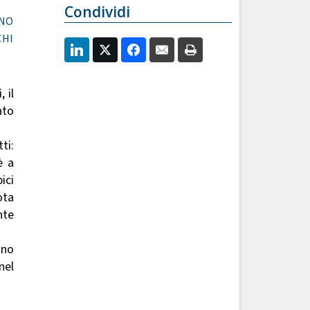
Condividi
NO
CHI
 il
ato
ti:
è a
ici
ota
nte
ano
nel