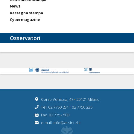
News
Rassegna stampa
Cybermagazine
Osservatori
Corso Venezia, 47
•
20121 Milano
Tel. 02 7750.231
•
02 7750 235
Fax. 02 7752 500
e-mail:
info@assintel.it