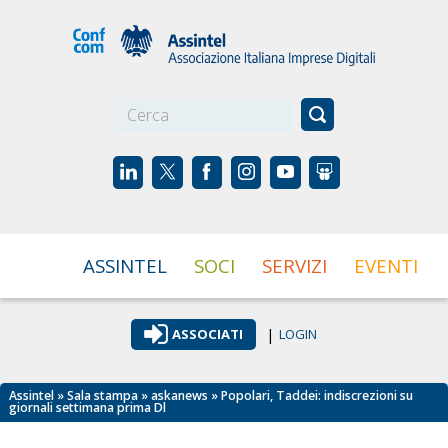
☰
ASSINTEL
SOCI
SERVIZI
EVENTI
|
ASSOCIATI
LOGIN
Assintel
»
Sala stampa
»
askanews
» Popolari, Taddei: indiscrezioni su
giornali settimana prima Dl