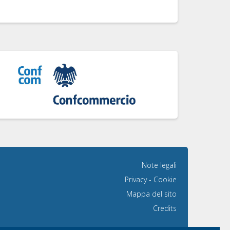
Note legali
Privacy
-
Cookie
Mappa del sito
Credits