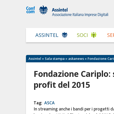
ASSINTEL
SOCI
SE
Assintel
»
Sala stampa
»
askanews
» Fondazione Caripl
Fondazione Cariplo: s
profit del 2015
Tag:
ASCA
In streaming anche i bandi per i progetti d