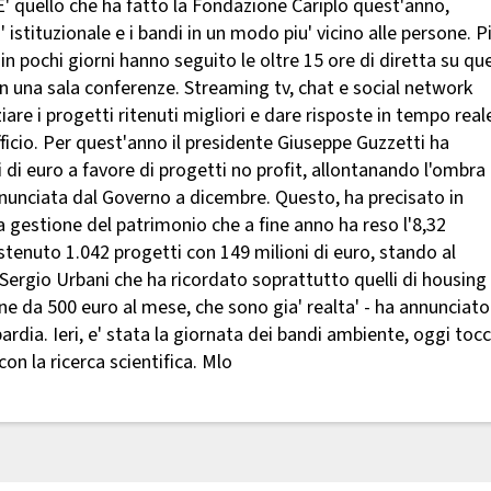
. E' quello che ha fatto la Fondazione Cariplo quest'anno,
 istituzionale e i bandi in un modo piu' vicino alle persone. Pi
in pochi giorni hanno seguito le oltre 15 ore di diretta su que
n una sala conferenze. Streaming tv, chat e social network
iare i progetti ritenuti migliori e dare risposte in tempo real
fficio. Per quest'anno il presidente Giuseppe Guzzetti ha
di euro a favore di progetti no profit, allontanando l'ombra
nnunciata dal Governo a dicembre. Questo, ha precisato in
a gestione del patrimonio che a fine anno ha reso l'8,32
enuto 1.042 progetti con 149 milioni di euro, stando al
Sergio Urbani che ha ricordato soprattutto quelli di housing
ne da 500 euro al mese, che sono gia' realta' - ha annunciato
ardia. Ieri, e' stata la giornata dei bandi ambiente, oggi toc
con la ricerca scientifica. Mlo