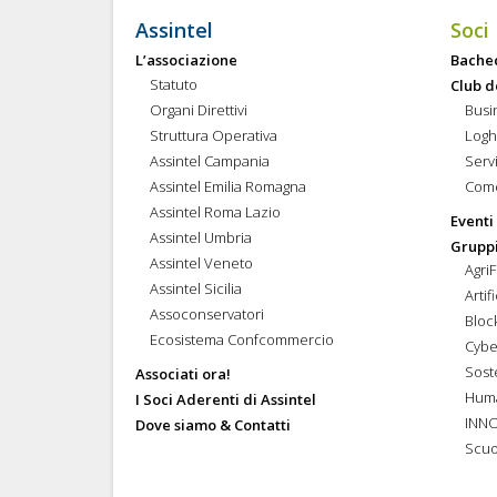
Assintel
Soci
L’associazione
Bache
Statuto
Club d
Organi Direttivi
Busi
Struttura Operativa
Logh
Assintel Campania
Servi
Assintel Emilia Romagna
Come
Assintel Roma Lazio
Eventi
Assintel Umbria
Gruppi
Assintel Veneto
Agri
Assintel Sicilia
Artif
Assoconservatori
Bloc
Ecosistema Confcommercio
Cybe
Soste
Associati ora!
Hum
I Soci Aderenti di Assintel
INN
Dove siamo & Contatti
Scuo