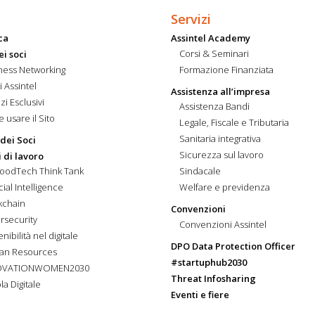
Servizi
ca
Assintel Academy
Corsi & Seminari
ei soci
ness Networking
Formazione Finanziata
i Assintel
Assistenza all’impresa
zi Esclusivi
Assistenza Bandi
 usare il Sito
Legale, Fiscale e Tributaria
Sanitaria integrativa
 dei Soci
Sicurezza sul lavoro
 di lavoro
FoodTech Think Tank
Sindacale
icial Intelligence
Welfare e previdenza
kchain
Convenzioni
rsecurity
Convenzioni Assintel
nibilità nel digitale
DPO Data Protection Officer
an Resources
#startuphub2030
OVATIONWOMEN2030
Threat Infosharing
la Digitale
Eventi e fiere