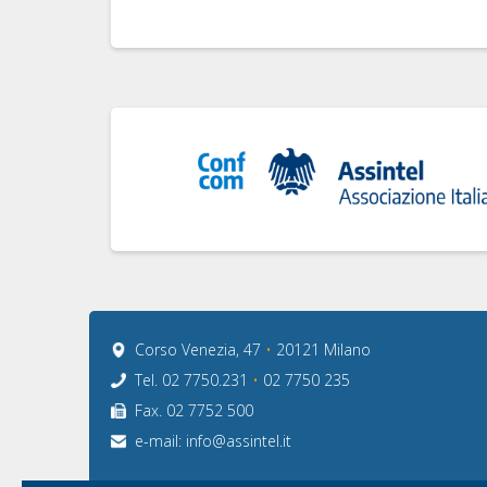
Corso Venezia, 47
•
20121 Milano
Tel. 02 7750.231
•
02 7750 235
Fax. 02 7752 500
e-mail:
info@assintel.it