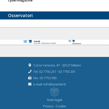
Cybermagazine
Osservatori
Corso Venezia, 47
•
20121 Milano
Tel. 02 7750.231
•
02 7750 235
Fax. 02 7752 500
e-mail:
info@assintel.it
Note legali
Privacy
-
Cookie