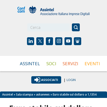
☰
ASSINTEL
SOCI
SERVIZI
EVENTI
|
ASSOCIATI
LOGIN
Assintel
»
Sala stampa
»
askanews
» Euro stabile sul dollaro a 1,1354