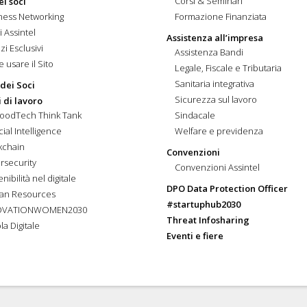
Corsi & Seminari
ei soci
ness Networking
Formazione Finanziata
i Assintel
Assistenza all’impresa
zi Esclusivi
Assistenza Bandi
 usare il Sito
Legale, Fiscale e Tributaria
Sanitaria integrativa
 dei Soci
Sicurezza sul lavoro
 di lavoro
FoodTech Think Tank
Sindacale
icial Intelligence
Welfare e previdenza
kchain
Convenzioni
rsecurity
Convenzioni Assintel
nibilità nel digitale
DPO Data Protection Officer
an Resources
#startuphub2030
OVATIONWOMEN2030
Threat Infosharing
la Digitale
Eventi e fiere