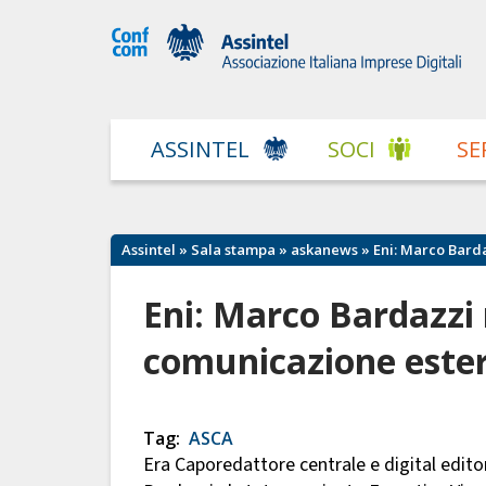
ASSINTEL
SOCI
SE
Assintel
»
Sala stampa
»
askanews
» Eni: Marco Bard
Eni: Marco Bardazzi
comunicazione este
Tag:
ASCA
Era Caporedattore centrale e digital edit