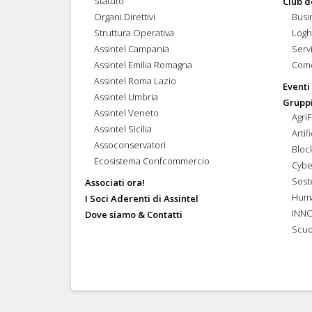
Statuto
Club d
Organi Direttivi
Busi
Struttura Operativa
Logh
Assintel Campania
Servi
Assintel Emilia Romagna
Come
Assintel Roma Lazio
Eventi
Assintel Umbria
Gruppi
Assintel Veneto
Agri
Assintel Sicilia
Artif
Assoconservatori
Bloc
Ecosistema Confcommercio
Cybe
Soste
Associati ora!
Hum
I Soci Aderenti di Assintel
INN
Dove siamo & Contatti
Scuo