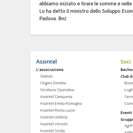
abbiamo iniziato e tirare le somme e nelle pr
Lo ha detto il ministro dello Sviluppo Eco
Padova. Bnz
Assintel
Soci
L’associazione
Bache
Statuto
Club d
Organi Direttivi
Busi
Struttura Operativa
Logh
Assintel Campania
Servi
Assintel Emilia Romagna
Come
Assintel Roma Lazio
Eventi
Assintel Umbria
Gruppi
Assintel Veneto
Agri
Assintel Sicilia
Artif