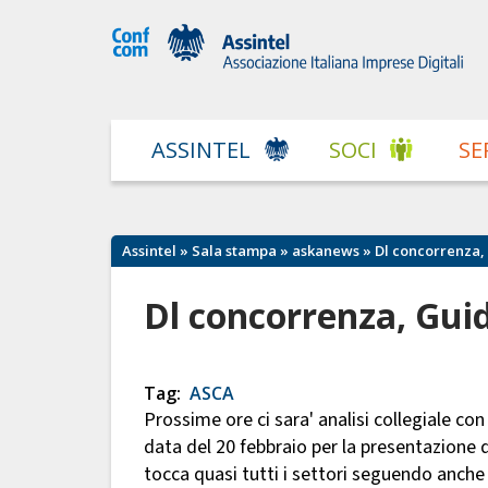
ASSINTEL
SOCI
SE
Assintel
»
Sala stampa
»
askanews
» Dl concorrenza, G
Dl concorrenza, Guidi:
Tag:
ASCA
Prossime ore ci sara' analisi collegiale con
data del 20 febbraio per la presentazione 
tocca quasi tutti i settori seguendo anche i