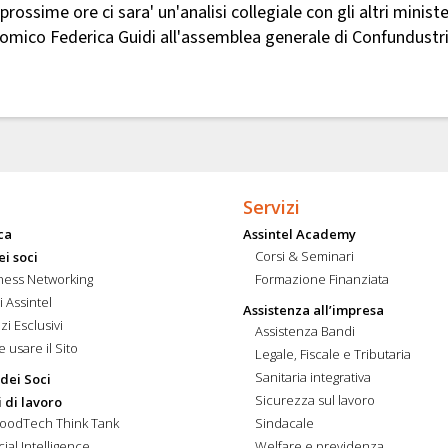
ossime ore ci sara' un'analisi collegiale con gli altri ministe
nomico Federica Guidi all'assemblea generale di Confundustr
Servizi
ca
Assintel Academy
Corsi & Seminari
ei soci
ness Networking
Formazione Finanziata
i Assintel
Assistenza all’impresa
zi Esclusivi
Assistenza Bandi
 usare il Sito
Legale, Fiscale e Tributaria
Sanitaria integrativa
 dei Soci
Sicurezza sul lavoro
 di lavoro
FoodTech Think Tank
Sindacale
icial Intelligence
Welfare e previdenza