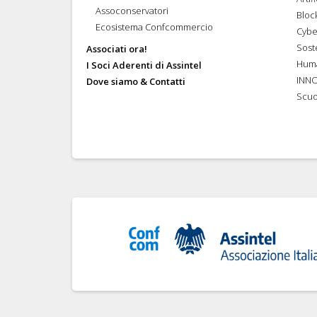
Assoconservatori
Bloc
Ecosistema Confcommercio
Cybe
Soste
Associati ora!
Hum
I Soci Aderenti di Assintel
INN
Dove siamo & Contatti
Scuo