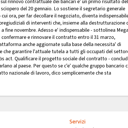
 sul rinnovo contrattuale dei bancari e' un primo risultato del
 sciopero del 20 gennaio. Lo sostiene il segretario generale
cui ora, per far decollare il negoziato, diventa indispensabil
 pregiudiziali di interventi che, insieme alla destrutturazione 
 a fine novembre. Adesso e' indispensabile - sottolinea Mega
 di confermare e rinnovare il contratto entro il 31 marzo,
iattaforma anche aggiornate sulla base della necessita' di
e che garantire l'attuale tutela a tutti gli occupati del settor
bs act. Qualificare il progetto sociale del contratto - conclude
 parlano al paese. Per questo se c'e' qualche gruppo bancario 
ratto nazionale di lavoro, dico semplicemente che sta
Servizi