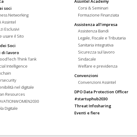
ca
Assintel Academy
Corsi & Seminari
ei soci
ness Networking
Formazione Finanziata
i Assintel
Assistenza all’impresa
zi Esclusivi
Assistenza Bandi
 usare il Sito
Legale, Fiscale e Tributaria
Sanitaria integrativa
 dei Soci
Sicurezza sul lavoro
 di lavoro
FoodTech Think Tank
Sindacale
icial Intelligence
Welfare e previdenza
kchain
Convenzioni
rsecurity
Convenzioni Assintel
nibilità nel digitale
DPO Data Protection Officer
an Resources
#startuphub2030
OVATIONWOMEN2030
Threat Infosharing
la Digitale
Eventi e fiere