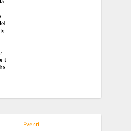
la
e
del
le
e
 il
che
Eventi