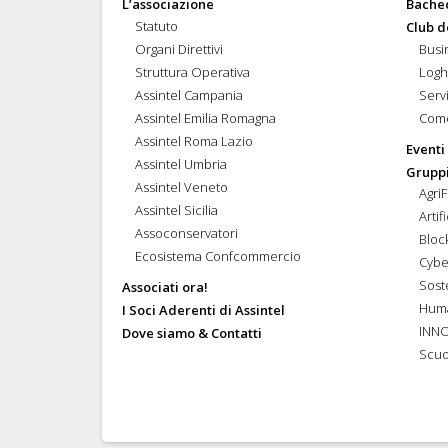
L’associazione
Bache
Statuto
Club d
Organi Direttivi
Busi
Struttura Operativa
Logh
Assintel Campania
Servi
Assintel Emilia Romagna
Come
Assintel Roma Lazio
Eventi
Assintel Umbria
Gruppi
Assintel Veneto
Agri
Assintel Sicilia
Artif
Assoconservatori
Bloc
Ecosistema Confcommercio
Cybe
Soste
Associati ora!
Hum
I Soci Aderenti di Assintel
INN
Dove siamo & Contatti
Scuo