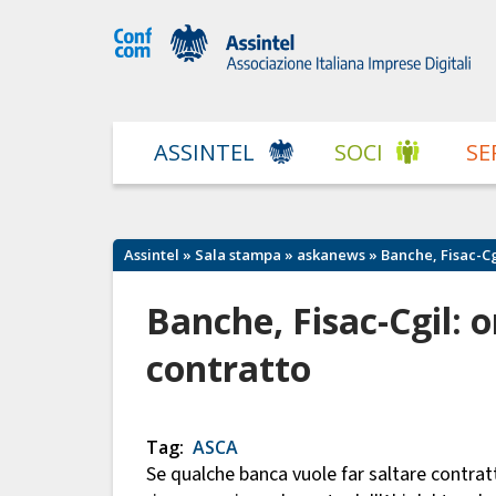
ASSINTEL
SOCI
SE
Assintel
»
Sala stampa
»
askanews
» Banche, Fisac-Cgi
Banche, Fisac-Cgil: o
contratto
Tag:
ASCA
Se qualche banca vuole far saltare contra