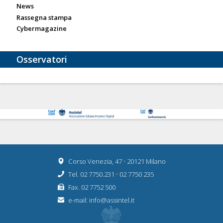
News
Rassegna stampa
Cybermagazine
Osservatori
Corso Venezia, 47
•
20121 Milano
Tel. 02 7750.231
•
02 7750 235
Fax. 02 7752 500
e-mail:
info@assintel.it