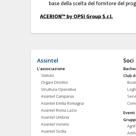
base della scelta del fornitore del pro
ACERION™ by OPSI Group S.r.l.
Assintel
Soci
L’associazione
Bache
Statuto
Club d
Organi Direttivi
Busi
Struttura Operativa
Logh
Assintel Campania
Servi
Assintel Emilia Romagna
Come
Assintel Roma Lazio
Eventi
Assintel Umbria
Gruppi
Assintel Veneto
Agri
Assintel Sicilia
Artif