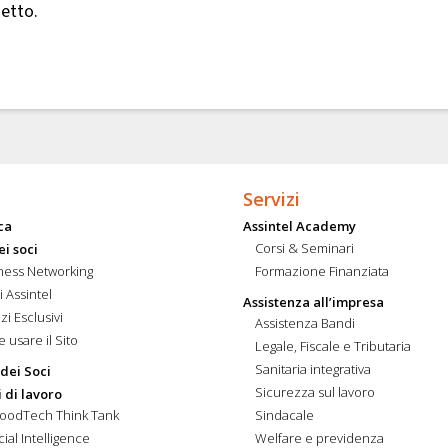
getto.
Servizi
ca
Assintel Academy
Corsi & Seminari
ei soci
ness Networking
Formazione Finanziata
i Assintel
Assistenza all’impresa
zi Esclusivi
Assistenza Bandi
 usare il Sito
Legale, Fiscale e Tributaria
Sanitaria integrativa
 dei Soci
Sicurezza sul lavoro
 di lavoro
FoodTech Think Tank
Sindacale
icial Intelligence
Welfare e previdenza