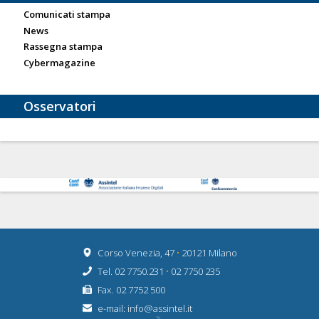
Comunicati stampa
News
Rassegna stampa
Cybermagazine
Osservatori
Corso Venezia, 47
•
20121 Milano
Tel. 02 7750.231
•
02 7750 235
Fax. 02 7752 500
e-mail:
info@assintel.it