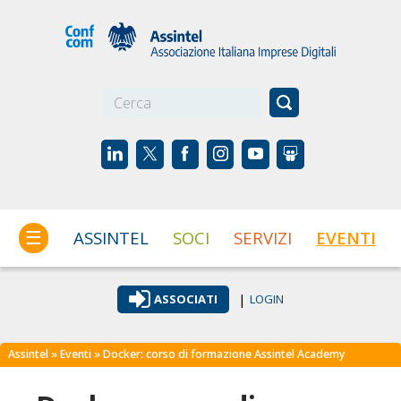
☰
ASSINTEL
SOCI
SERVIZI
EVENTI
|
ASSOCIATI
LOGIN
Assintel
»
Eventi
» Docker: corso di formazione Assintel Academy