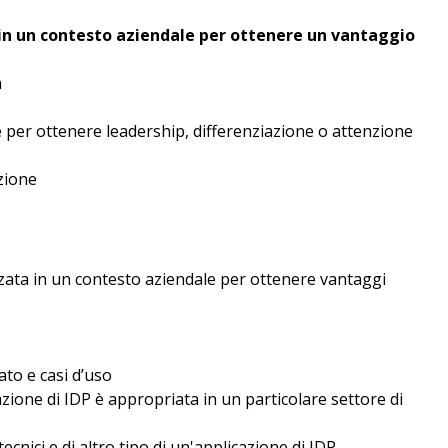
o in un contesto aziendale per ottenere un vantaggio
a
e per ottenere leadership, differenziazione o attenzione
azione
zata in un contesto aziendale per ottenere vantaggi
to e casi d’uso
zione di IDP è appropriata in un particolare settore di
tecnici e di altro tipo di un'applicazione di IDP