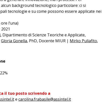
 alcun background tecnologico particolare: ci si
ncipali tecnologie e su come possono essere applicate nei
 ore l’una)
 2021
i
, Dipartimento di Scienze Teoriche e Applicate,
|
Gloria Gonella
, PhD, Docente MIUR |
Mirko Puliafito
,
one
A 22%
a il tuo posto scrivendo a
intel.it
e
carolina.frabasile@assintel.it