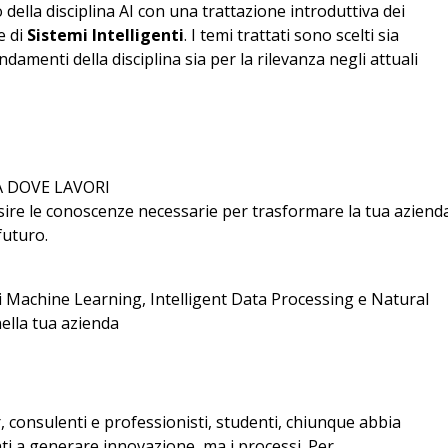
ella disciplina AI con una trattazione introduttiva dei
e di
Sistemi Intelligenti
. I temi trattati sono scelti sia
fondamenti della disciplina sia per la rilevanza negli attuali
A DOVE LAVORI
isire le conoscenze necessarie per trasformare la tua aziend
futuro.
di Machine Learning, Intelligent Data Processing e Natural
ella tua azienda
 consulenti e professionisti, studenti, chiunque abbia
i a generare innovazione, ma i processi. Per