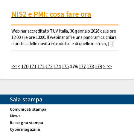
NIS2 e PMI: cosa fare ora
Webinar accreditato TÜV Italia, 30 gennaio 2026 dalle ore
12:00 alle ore 13:00. Il webinar offre una panoramica chiara
e pratica delle novità introdotte e di quelle in arrivo, [...]
<<
<
170
171
172
173
174
175
176
177
178
179
>
>>
Sala stampa
Comunicati stampa
News
Rassegna stampa
Cybermagazine