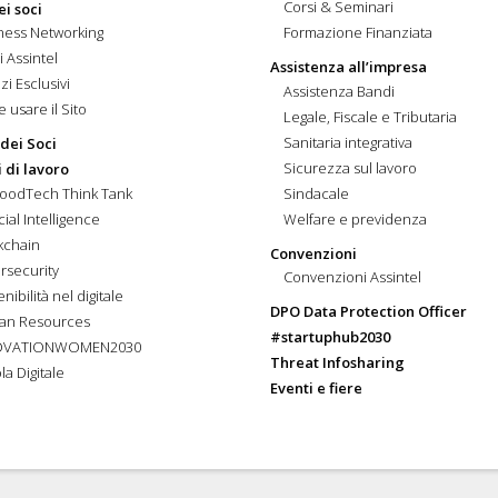
Corsi & Seminari
ei soci
ness Networking
Formazione Finanziata
i Assintel
Assistenza all’impresa
zi Esclusivi
Assistenza Bandi
 usare il Sito
Legale, Fiscale e Tributaria
Sanitaria integrativa
 dei Soci
Sicurezza sul lavoro
 di lavoro
FoodTech Think Tank
Sindacale
icial Intelligence
Welfare e previdenza
kchain
Convenzioni
rsecurity
Convenzioni Assintel
nibilità nel digitale
DPO Data Protection Officer
an Resources
#startuphub2030
OVATIONWOMEN2030
Threat Infosharing
la Digitale
Eventi e fiere