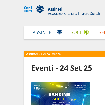
ASSINTEL
SOCI
SE
Assintel
» Cerca Evento
Eventi - 24 Set 25