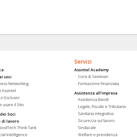
Servizi
ca
Assintel Academy
Corsi & Seminari
ei soci
ness Networking
Formazione Finanziata
i Assintel
Assistenza all’impresa
zi Esclusivi
Assistenza Bandi
 usare il Sito
Legale, Fiscale e Tributaria
Sanitaria integrativa
 dei Soci
Sicurezza sul lavoro
 di lavoro
FoodTech Think Tank
Sindacale
icial Intelligence
Welfare e previdenza