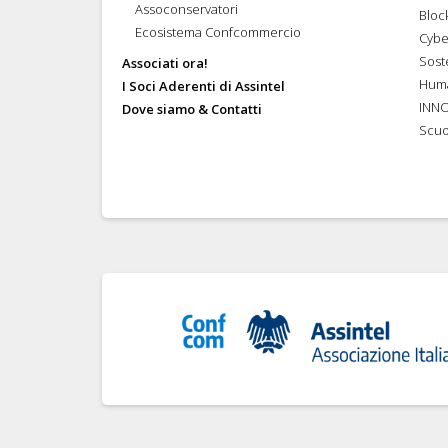
Assoconservatori
Bloc
Ecosistema Confcommercio
Cybe
Soste
Associati ora!
Hum
I Soci Aderenti di Assintel
INN
Dove siamo & Contatti
Scuo