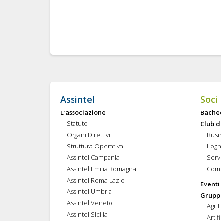
Assintel
Soci
L’associazione
Bache
Statuto
Club d
Organi Direttivi
Busi
Struttura Operativa
Logh
Assintel Campania
Servi
Assintel Emilia Romagna
Come
Assintel Roma Lazio
Eventi
Assintel Umbria
Gruppi
Assintel Veneto
Agri
Assintel Sicilia
Artif