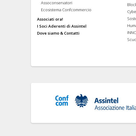
Assoconservatori
Bloc
Ecosistema Confcommercio
Cybe
Soste
Associati ora!
Hum
I Soci Aderenti di Assintel
INN
Dove siamo & Contatti
Scuo