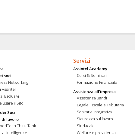
Servizi
ca
Assintel Academy
Corsi & Seminari
ei soci
ness Networking
Formazione Finanziata
i Assintel
Assistenza all’impresa
zi Esclusivi
Assistenza Bandi
 usare il Sito
Legale, Fiscale e Tributaria
Sanitaria integrativa
 dei Soci
Sicurezza sul lavoro
 di lavoro
FoodTech Think Tank
Sindacale
icial Intelligence
Welfare e previdenza