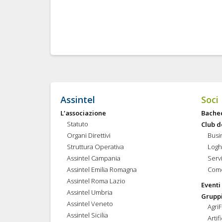
Assintel
Soci
L’associazione
Bache
Statuto
Club d
Organi Direttivi
Busi
Struttura Operativa
Logh
Assintel Campania
Servi
Assintel Emilia Romagna
Come
Assintel Roma Lazio
Eventi
Assintel Umbria
Gruppi
Assintel Veneto
Agri
Assintel Sicilia
Artif